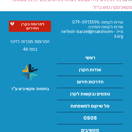
מקשיבים
קרן נפש ברזל
שירות לקוחות: 079-5913596
לתרומה בקרן
שירות לקוחות ותמיכה:
החירום
מייל: nefesh-barzel@makshivim-
il.org
התרומות מוכרות לזיכוי
במס 46
ראשי
אודות הקרן
הדרכות חירום
בחסות: מקשיבים ע''ר
טפסים ובקשות לקרן
סל שיקום למשפחות
OSOS
מקשיבים