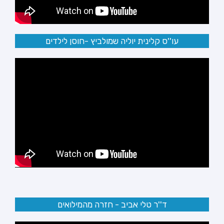
עו''ס קלינית יוליה שמולביץ -חוסן לילדים
ד''ר טלי אביב - חזרה מהמילואים