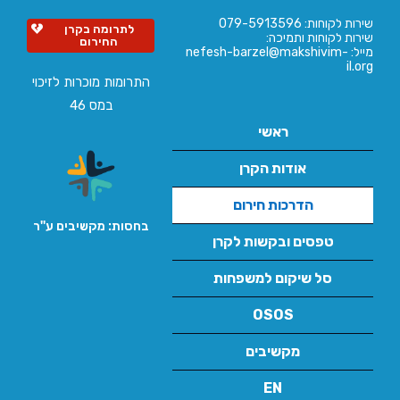
שירות לקוחות: 079-5913596
לתרומה בקרן
שירות לקוחות ותמיכה:
החירום
מייל: nefesh-barzel@makshivim-
il.org
התרומות מוכרות לזיכוי
במס 46
ראשי
אודות הקרן
הדרכות חירום
בחסות: מקשיבים ע''ר
טפסים ובקשות לקרן
סל שיקום למשפחות
OSOS
מקשיבים
EN