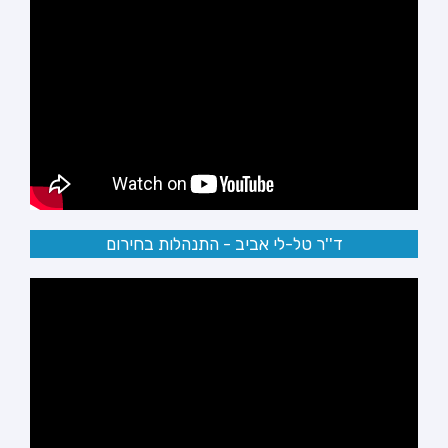
ד''ר טל-לי אביב - התנהלות בחירום