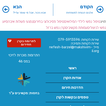
הקודם
הבא
אלבום הנצחה למשפחות
אבא גיבור, אבל מי שומר עליי?
תוייג
טיפול נפשי לילדי המילואים
טיפול פסיכולוגי בחירום
נפגעי פעולות איבה
סיוע
נפשי לניצולים
עמותת מקשיבים
קרן נפש ברזל
שירות לקוחות: 079-5913596
לתרומה בקרן
שירות לקוחות ותמיכה:
החירום
מייל: nefesh-barzel@makshivim-
il.org
התרומות מוכרות לזיכוי
במס 46
ראשי
אודות הקרן
הדרכות חירום
בחסות: מקשיבים ע''ר
טפסים ובקשות לקרן