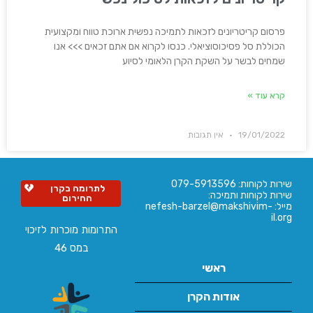
פרסום קריטריונים לזכאות לתמיכה נפשית ארוכת טווח ומקצועית
הכוללת סל פסיכוסוציאלי. כנסו לקרוא אם אתם זכאים >>> אנו
שמחים לבשר על השקת הקרן הלאומי לסיוע
קרא עוד »
19/01/2022
אין תגובות
שירות לקוחות: 079-5913596
לתרומה בקרן
שירות לקוחות ותמיכה:
החירום
מייל: nefesh-barzel@makshivim-
il.org
התרומות מוכרות לזיכוי
במס 46
ראשי
אודות הקרן