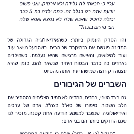
עליי כי הבאתי לה גלידה ולא ארטיק, ואני פשוט
יודעת שזה רק בגלל זה. כמה ילדה בת 5 כבר
יכולה להכיל שאבא שלה לא נמצא ואמא שלה
חצי מהיום בוכה?"
זהו הסדק העמוק ביותר: כשהאידיאולוגיה הגדולה של
המדינה פוגשת את ה"מיקרו" של הבית. כשהבעל נשאב עוד
ועוד למילואים, והאישה מרגישה שהיא נעלמת. כשהילדים
נאחזים בה כדבר הבטוח היחיד שנשאר להם, בזמן שהיא
עצמה רק רוצה שמישהו יעיר אותה מהסיוט.
השברים של הגיבורים
גם בצד השני, בחזית, המדים לא תמיד מצליחים להסתיר את
הלב השבור. סיפורו של סא"ל בצה"ל, אדם של ערכים
ואידיאולוגיה, שנשבר למשמע הודעה אחת קטנה, מזכיר לנו
שגם החזקים ביותר הם בני אדם:
"הגדול (בן 8… גדול) שלח לו הודעה מהטלפון