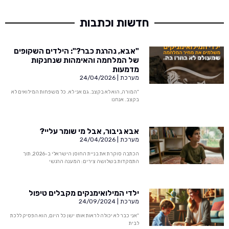
חדשות וכתבות
"אבא, נהרגת כבר?": הילדים השקופים
של המלחמה והאימהות שנחנקות
מדמעות
מערכת
24/04/2026
"המורה, הוא לא בקצב. גם אני לא. כל משפחות המילואים לא
בקצב. אנחנו
אבא גיבור, אבל מי שומר עליי?
מערכת
24/04/2026
הכתבה סוקרת את בניית החוסן הישראלי ב-2026, תוך
התמקדות בשלושה צירים: המענה הרגשי
ילדי המילואימנקים מקבלים טיפול
מערכת
24/09/2024
"אני כבר לא יכולה לראות אותו ישן כל היום, הוא הפסיק ללכת
לבית