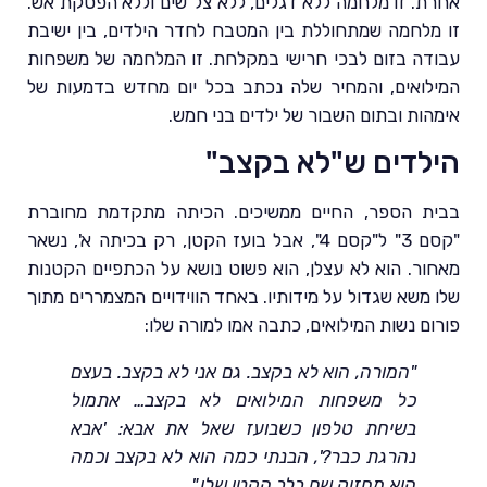
אחרת. זו מלחמה ללא דגלים, ללא צל"שים וללא הפסקת אש.
זו מלחמה שמתחוללת בין המטבח לחדר הילדים, בין ישיבת
עבודה בזום לבכי חרישי במקלחת. זו המלחמה של משפחות
המילואים, והמחיר שלה נכתב בכל יום מחדש בדמעות של
אימהות ובתום השבור של ילדים בני חמש.
הילדים ש"לא בקצב"
בבית הספר, החיים ממשיכים. הכיתה מתקדמת מחוברת
"קסם 3" ל"קסם 4", אבל בועז הקטן, רק בכיתה א', נשאר
מאחור. הוא לא עצלן, הוא פשוט נושא על הכתפיים הקטנות
שלו משא שגדול על מידותיו. באחד הווידויים המצמררים מתוך
פורום נשות המילואים, כתבה אמו למורה שלו:
"המורה, הוא לא בקצב. גם אני לא בקצב. בעצם
כל משפחות המילואים לא בקצב… אתמול
בשיחת טלפון כשבועז שאל את אבא: 'אבא
נהרגת כבר?', הבנתי כמה הוא לא בקצב וכמה
הוא מחזיק שם בלב הקטן שלו."