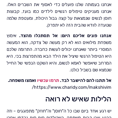
אנחנו בעמותה שלנו פועלים כדי לאסוף את השברים האלו.
אנחנו מעניקים טיפולים רגשיים לילדים כמו בועז, קבוצות
חוסן לנשים שנמצאות על קצה גבול היכולת, ומעטפת שלמה
שנועדה לוודא שהבית הזה לא יתפרק.
אנחנו פונים אליכם היום: אל תסתכלו מהצד.
אימוץ
משפחת מילואים הוא לא רק מעשה של צדקה, הוא המעשה
המוסרי ביותר שאנחנו יכולים לעשות כחברה. התרומה שלכם
היא הטיפול הרגשי שיציל את הילד הבא מהתפרצות בכי, היא
המרחב שיאפשר לאמא לנשום, והיא השקט הנפשי של החייל
שנמצא שם בשביל כולנו.
אל תתנו להם להישבר לבד.
תרמו עכשיו
ואמצו משפחה.
https://www.charidy.com/makshivim/
הלילות שאיש לא רואה
יש רגע אחד ביום שבו כל ה"חוסן" וה"חוזק" מתפוגגים – וזה
הרגע שבו הבית משתתק. כשהילדים סוף סוף נרדמו אחרי