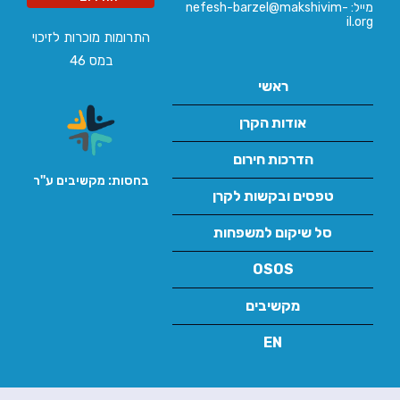
מייל: nefesh-barzel@makshivim-
il.org
התרומות מוכרות לזיכוי
במס 46
ראשי
אודות הקרן
הדרכות חירום
בחסות: מקשיבים ע''ר
טפסים ובקשות לקרן
סל שיקום למשפחות
OSOS
מקשיבים
EN