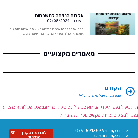
אלבום הנצחה למשפחות
מערכת
02/08/2024
ההרשמה לקבלת אלבום הנצחה בעיצומה, אנחנו מזמינים
אתכם ואתכן להצטרף לקבוצות ההרשמה בקישור
מאמרים מקצועיים
הקודם
אבא גיבור, אבל מי שומר עליי?
תוייג
טיפול נפשי לילדי המילואים
טיפול פסיכולוגי בחירום
נפגעי פעולות איבה
סיוע
נפשי לניצולים
עמותת מקשיבים
קרן נפש ברזל
שירות לקוחות: 079-5913596
לתרומה בקרן
שירות לקוחות ותמיכה:
החירום