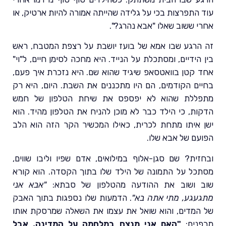
עוד התפרצות בכי על גלידה שהייתה אמורה להיות ארטיק, או
אחרי ששוב שאלו "אבא נהרג?".
זה הרגע שבו אמא של בועז יושבת על רצפת המטבח, ראש
בין הידיים, ומסתכלת על הנייד. היא מחכה לסימן חיים, ל"וי"
אחד קטן בוואטסאפ שיגיד שהוא שם. היא נזכרת איך פעם,
בחיים הקודמים, הם היו מתכננים את השבת. היום, היא רק
מתפללת שהוא לא יפספס את שיחת הטלפון של חמש
הדקות, כי הילד כבר לא מוכן להניח את הטלפון מהיד. הוא
ישן איתו מתחת לכרית, כאילו המכשיר הקר הזה הוא הלב
הפועם של אבא שלו.
ובחזית? שם סגן-אלוף במילואים, אדם שפיו וליבו שווים,
מסתכל על התמונה של הילד שלו בתוך הקסדה. הוא קורא
שוב ושוב את ההודעה מהטלפון של סבתא:
"אבא אני
מתגעגע, מתי אתה בא"
. הדמעות שלו נספגות בתוך האבק
של המדים, והוא שואל את עצמו את השאלה שמרסקת אותו
מבפנים:
"האם אני מנצח במלחמה על המדינה, אבל