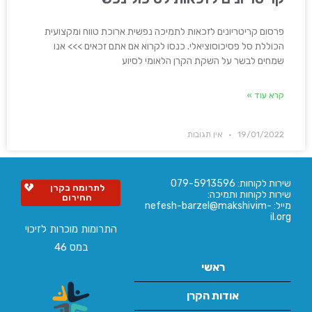
פרסום קריטריונים לזכאות לתמיכה נפשית ארוכת טווח ומקצועית
הכוללת סל פסיכוסוציאלי. כנסו לקרוא אם אתם זכאים >>> אנו
שמחים לבשר על השקת הקרן הלאומי לסיוע
קרא עוד »
19/01/2022
אין תגובות
שירות לקוחות: 079-5913596
לתרומה בקרן
שירות לקוחות ותמיכה:
החירום
מייל: nefesh-barzel@makshivim-
il.org
התרומות מוכרות לזיכוי
במס 46
ראשי
אודות הקרן