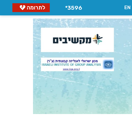
לתרומה
3596*
EN