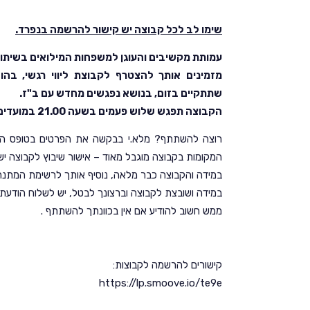
שימו לב לכל קבוצה יש קישור להרשמה בנפרד.
עמותת מקשיבים והעוגן למשפחות המילואים בשיתוף
מזמינים אותך להצטרף לקבוצת ליווי רגשי, בהו
שתתקיים בזום, בנושא נפגשים מחדש עם ב"ז.
הקבוצה תפגש שלוש פעמים בשעה 21.00 במועדים הבאים: 12/2, 19/2 ו 26/2. אורך המפגש כשעה וחצי.
רוצה להשתתף? מלא.י בבקשה את הפרטים בטופס המצ"
המקומות בקבוצה מוגבל מאוד – אישור שיבוץ לקבוצה יש
במידה והקבוצה כבר מלאה, נוסיף אותך לרשימת המתנ
במידה ושובצת לקבוצה וברצונך לבטל, יש לשלוח הודעת ווטסאפ ב
ממש חשוב להודיע אם אין בכוונתך להשתתף .
קישורים להרשמה לקבוצות:
https://lp.smoove.io/te9e