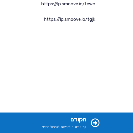
https://lp.smoove.io/tewn
https://lp.smoove.io/tgjk
הקודם
קריטריונים לזכאות לטיפול נפשי