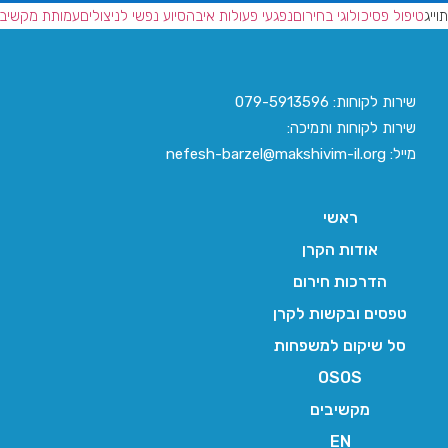
תוייג
טיפול פסיכולוגי בחירום
נפגעי פעולות איבה
סיוע נפשי לניצולים
עמותת מקשיבי
שירות לקוחות: 079-5913596
שירות לקוחות ותמיכה:
מייל: nefesh-barzel@makshivim-il.org
ראשי
אודות הקרן
הדרכות חירום
טפסים ובקשות לקרן
סל שיקום למשפחות
OSOS
מקשיבים
EN