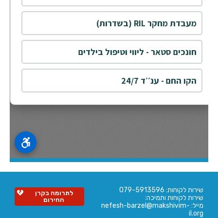
שירות לקוחות: 079-5913596
לתרומה בקרן
שירות לקוחות ותמיכה:
החירום
מייל: nefesh-barzel@makshivim-
il.org