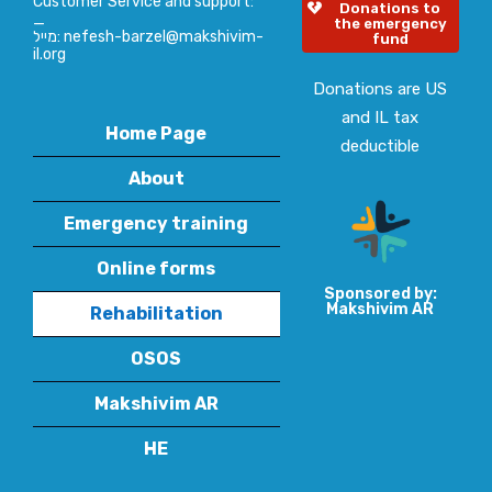
Customer Service and support:
Donations to
_
the emergency
מייל: nefesh-barzel@makshivim-
fund
il.org
Donations are US
and IL tax
Home Page
deductible
About
Emergency training
Online forms
Sponsored by:
Makshivim AR
Rehabilitation
OSOS
Makshivim AR
HE