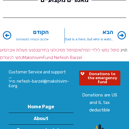
הבא
הקודם
Dad is a hero, but who is watching over me?
אלבום הנצחה למשפחות
תוייג
טיפול נפשי לילדי המילואים
טיפול פסיכולוגי בחירום
נפגעי פעולות איבה
סיוע
Fund Nefesh Barzel
Makshivim
נפשי לניצולים
Customer Service and support:
Donations to
_
the emergency
מייל: nefesh-barzel@makshivim-
fund
il.org
Donations are US
and IL tax
Home Page
deductible
About