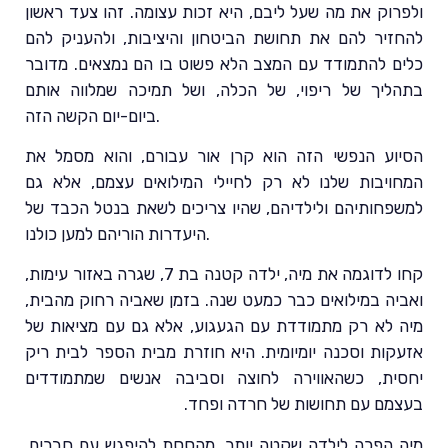
ולפרוק את מה שעל ליבם, היא זכות עצומה. זהו צעד ראשון
להחזיר להם את תחושת הביטחון והיציבות, ולהעניק להם
כלים להתמודד עם המצב הלא פשוט בו הם נמצאים. מדובר
בתהליך של ריפוי, של הכלה, ושל תמיכה שמלווה אותם
ביום-יום הקשה הזה.
הסיוע הנפשי הזה הוא קרן אור עבורם, והוא מסמל את
המחויבות שלנו לא רק לחיילי המילואים עצמם, אלא גם
למשפחותיהם ולילדיהם, שהיו צריכים לשאת בנטל הכבד של
היעדרות הוריהם למען כולנו.
קחו לדוגמה את מיה, ילדה קטנה בת 7, שגרה באזור עימות,
ואביה במילואים כבר כמעט שנה. בזמן שאביה רחוק מהבית,
מיה לא רק מתמודדת עם הגעגוע, אלא גם עם מציאות של
אזעקות וסכנה יומיומית. היא חוזרת מבית הספר לבית ריק
יחסית, כשהאווירה לחוצה וסביבה אנשים שמתמודדים
בעצמם עם תחושות של חרדה ופחד.
מיה הפכה לילדה שקטה יותר, מהססת להיפגש עם חברים,