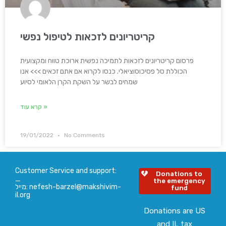
קריטריונים לזכאות לטיפול נפשי
פרסום קריטריונים לזכאות לתמיכה נפשית ארוכת טווח ומקצועית
הכוללת סל פסיכוסוציאלי. כנסו לקרוא אם אתם זכאים >>> אנו
שמחים לבשר על השקת הקרן הלאומי לסיוע
קרא עוד »
19/01/2022
No Comments
Customer Service and support:
Donations to
_
the emergency
מייל: nefesh-barzel@makshivim-
fund
il.org
Donations are US
and IL tax