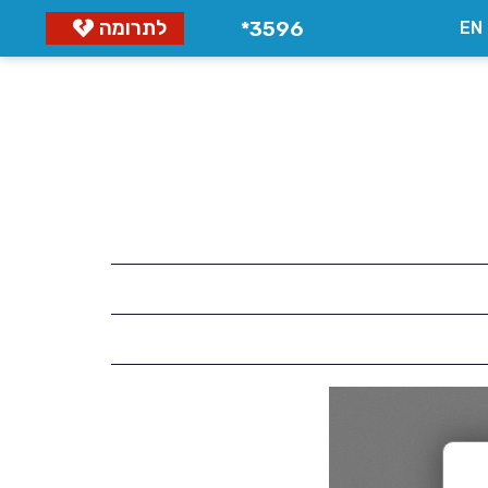
לתרומה
3596*
EN